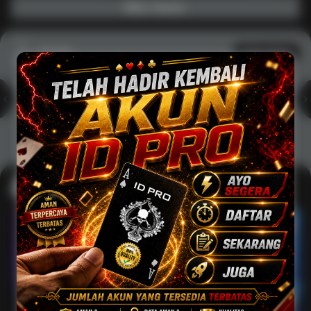
Main Casino
Arcade
Lihat semua
Hot
IDNArcade
PragmaticPlay
Askmeslot
Minigame
Mi
Main Arcade
Lotto
Fishing