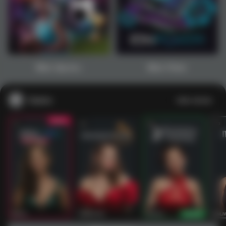
Main Sports+
Main Poker
Casino
Lihat semua
53
201
267
53
IDNLIVE
PragmaticPlay
Evolution
IDNLI