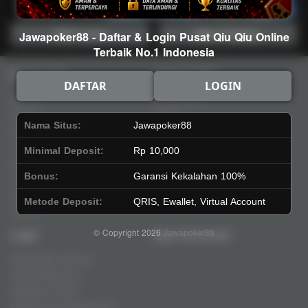
Main Lotto
Main Fishing
Jawapoker88 - Daftar & Login Pusat Qiu Qiu Online
Terbaik No.1 Indonesia
Quick Links
Jawapoker88
DAFTAR
LOGIN
Beranda
Tentang Kami
Sports+
Footer
Nama Situs:
Jawapoker88
Slots
Contact
Casino
Deposit
Minimal Deposit:
Rp 10,000
Poker
Withdraw
Bonus:
Garansi Kekalahan 100%
Lotto
Referral
Arcade
Leaderboard
Metode Deposit:
QRIS, Ewallet, Virtual Account
Fishing
© Copyright 2026
Jawapoker88
Legal
Stay Connected
Responsible Gaming
Syarat &Ketentuan
Kebijakan Privasi
Referral Syarat &Ketentuan